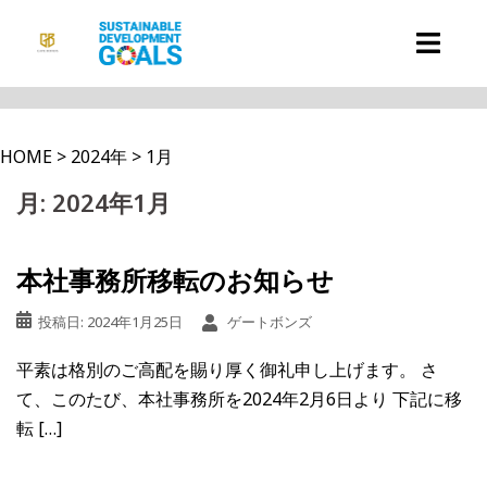
コ
ン
テ
ン
ツ
HOME
>
2024年
>
1月
へ
ス
月:
2024年1月
キ
ッ
本社事務所移転のお知らせ
プ
投稿日:
2024年1月25日
ゲートボンズ
平素は格別のご高配を賜り厚く御礼申し上げます。 さ
て、このたび、本社事務所を2024年2月6日より 下記に移
転 […]